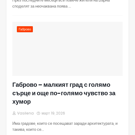
През последните месеци все повече жители на Варна
споделят за неочаквана поява …
Габрово
Габрово – малкият град с голямо
сърце и още по-голямо чувство за
хумор
Vasilena
март 19, 2026
Има градове, които се посещават заради архитектурата, и
такива, които се…