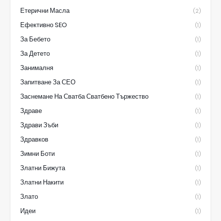
Етерични Масла
(2)
Ефективно SEO
(1)
За Бебето
(1)
За Детето
(1)
Занималня
(1)
Запитване За СЕО
(1)
Заснемане На Сватба Сватбено Тържество
(1)
Здраве
(1)
Здрави Зъби
(1)
Здравков
(1)
Зимни Боти
(1)
Златни Бижута
(1)
Златни Накити
(1)
Злато
(1)
Идеи
(1)