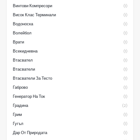
Винтови Компресори
(1)
Висок Клас Терминали
(1)
Водоноска
(1)
Волейбол
(1)
Врати
(1)
Всекидневна
(1)
Втасвател
(1)
Втасватели
(1)
Втасватели За Тесто
(1)
Габрово
(1)
Генератор На Ток
(1)
Градина
(2)
Грим
(1)
Гугъл
(1)
Дар От Природата
(1)