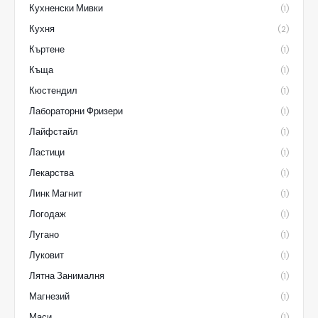
Кухненски Мивки
(1)
Кухня
(2)
Къртене
(1)
Къща
(1)
Кюстендил
(1)
Лабораторни Фризери
(1)
Лайфстайл
(1)
Ластици
(1)
Лекарства
(1)
Линк Магнит
(1)
Логодаж
(1)
Лугано
(1)
Луковит
(1)
Лятна Занималня
(1)
Магнезий
(1)
Маси
(1)