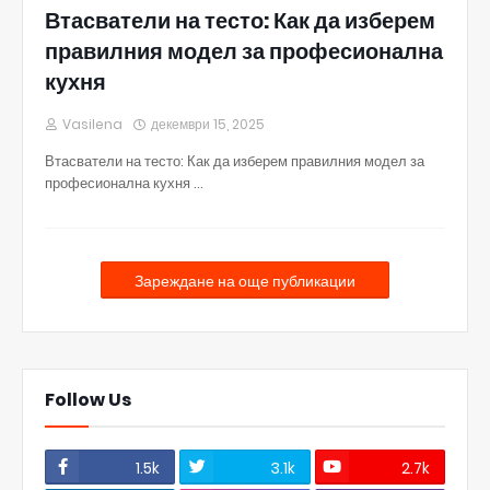
Втасватели на тесто: Как да изберем
правилния модел за професионална
кухня
Vasilena
декември 15, 2025
Втасватели на тесто: Как да изберем правилния модел за
професионална кухня …
Зареждане на още публикации
Follow Us
1.5k
3.1k
2.7k