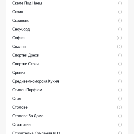
Скеле Под Наем
(1)
Скрин
(1)
Скринове
(1)
Сноуборд
(1)
София
(6)
Спалня
(2)
Спортни Дрехи
(1)
Спортни Стоки
(1)
Сревиз
(1)
Средиземноморска Кухня
(1)
Стилен Парфюм
(1)
Стол
(1)
Столове
(2)
Столове За Дома
(1)
Стратегии
(1)
Строителна Компания BLD
(1)