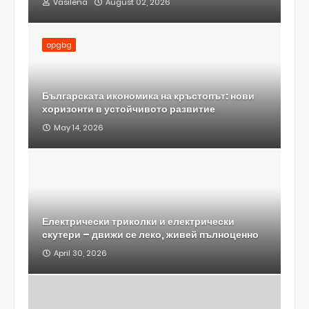
Vasilena
August 02, 2026
opgbg
Българската икономика на кръстопът: нови
хоризонти в устойчивото развитие
May 14, 2026
Електрически триколки и електрически
скутери – движи се леко, живей пълноценно
April 30, 2026