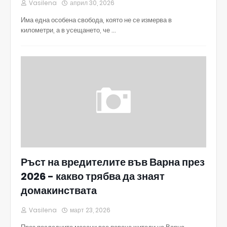
Vasilena
април 30, 2026
Има една особена свобода, която не се измерва в
километри, а в усещането, че …
Ръст на вредителите във Варна през
2026 - какво трябва да знаят
домакинствата
Vasilena
март 23, 2026