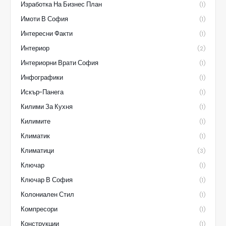
Изработка На Бизнес План
(1)
Имоти В София
(1)
Интересни Факти
(1)
Интериор
(2)
Интериорни Врати София
(1)
Инфографики
(1)
Искър-Панега
(1)
Килими За Кухня
(1)
Килимите
(1)
Климатик
(1)
Климатици
(3)
Ключар
(1)
Ключар В София
(1)
Колониален Стил
(1)
Компресори
(1)
Конструкции
(1)