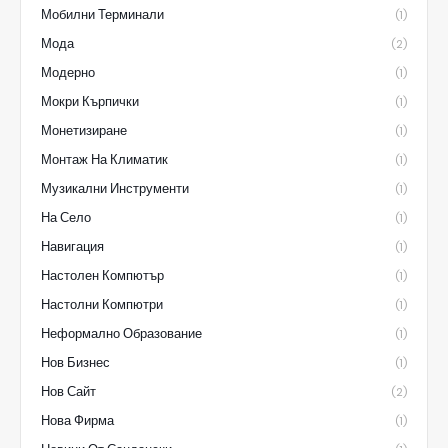
Мобилни Терминали
(1)
Мода
(2)
Модерно
(1)
Мокри Кърпички
(1)
Монетизиране
(1)
Монтаж На Климатик
(1)
Музикални Инструменти
(1)
На Село
(1)
Навигация
(1)
Настолен Компютър
(1)
Настолни Компютри
(1)
Неформално Образование
(1)
Нов Бизнес
(1)
Нов Сайт
(2)
Нова Фирма
(1)