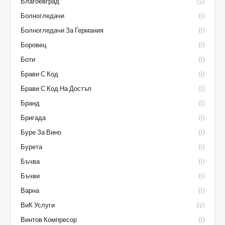
Благоевград
(2)
Болногледачи
(1)
Болногледачи За Германия
(1)
Боровец
(1)
Боти
(1)
Брави С Код
(1)
Брави С Код На Достъп
(1)
Бранд
(1)
Бригада
(1)
Буре За Вино
(1)
Бурета
(1)
Бъчва
(1)
Бъчви
(1)
Варна
(1)
ВиК Услуги
(2)
Винтов Компресор
(1)