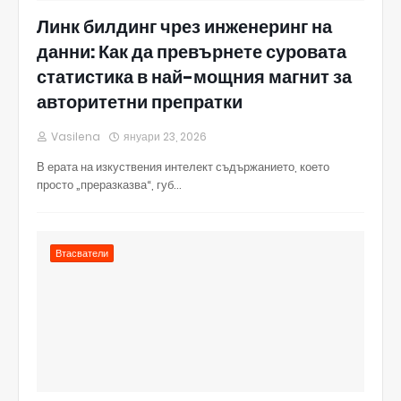
Линк билдинг чрез инженеринг на
данни: Как да превърнете суровата
статистика в най-мощния магнит за
авторитетни препратки
Vasilena
януари 23, 2026
В ерата на изкуствения интелект съдържанието, което
просто „преразказва“, губ…
Втасватели