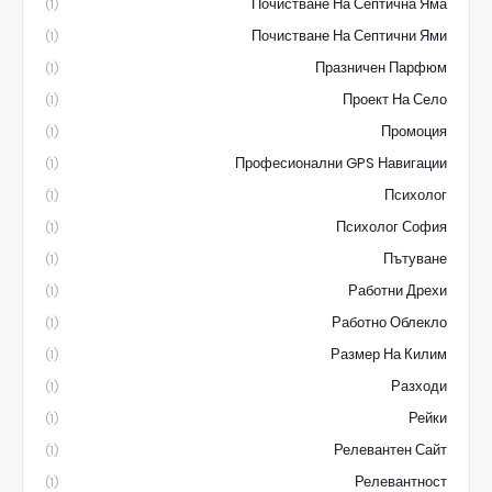
Почистване На Септична Яма
(1)
Почистване На Септични Ями
(1)
Празничен Парфюм
(1)
Проект На Село
(1)
Промоция
(1)
Професионални GPS Навигации
(1)
Психолог
(1)
Психолог София
(1)
Пътуване
(1)
Работни Дрехи
(1)
Работно Облекло
(1)
Размер На Килим
(1)
Разходи
(1)
Рейки
(1)
Релевантен Сайт
(1)
Релевантност
(1)