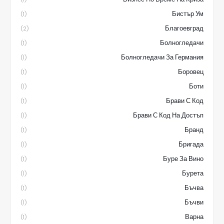
Бистър Ум
(1)
Благоевград
(2)
Болногледачи
(1)
Болногледачи За Германия
(1)
Боровец
(1)
Боти
(1)
Брави С Код
(1)
Брави С Код На Достъп
(1)
Бранд
(1)
Бригада
(1)
Буре За Вино
(1)
Бурета
(1)
Бъчва
(1)
Бъчви
(1)
Варна
(1)