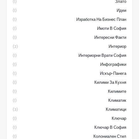
Злато
(1)
Идеи
(1)
Изработка На Бизнес План
(1)
Имоти В София
(1)
Интересни Факти
(1)
Интериор
(2)
Интериорни Врати София
(1)
Инфографики
(1)
Искър-Панега
(1)
Килими За Кухня
(1)
Килимите
(1)
Климатик
(1)
Климатици
(3)
Ключар
(1)
Ключар В София
(1)
Колониален Стил
(1)