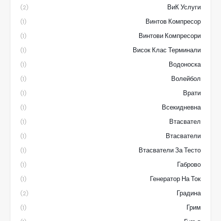
ВиК Услуги
(2)
Винтов Компресор
(1)
Винтови Компресори
(1)
Висок Клас Терминали
(1)
Водоноска
(1)
Волейбол
(1)
Врати
(1)
Всекидневна
(1)
Втасвател
(1)
Втасватели
(1)
Втасватели За Тесто
(1)
Габрово
(1)
Генератор На Ток
(1)
Градина
(2)
Грим
(1)