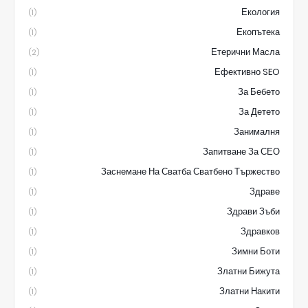
Екология
(1)
Екопътека
(1)
Етерични Масла
(2)
Ефективно SEO
(1)
За Бебето
(1)
За Детето
(1)
Занималня
(1)
Запитване За СЕО
(1)
Заснемане На Сватба Сватбено Тържество
(1)
Здраве
(1)
Здрави Зъби
(1)
Здравков
(1)
Зимни Боти
(1)
Златни Бижута
(1)
Златни Накити
(1)