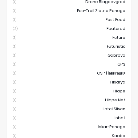
Drone Blagoevgrad
(1)
Eco-Trail Zlatna Panega
(1)
Fast Food
(1)
Featured
(2)
Future
(1)
Futuristic
(1)
Gabrovo
(1)
GPS
(1)
GSP Навигация
(1)
Hisarya
(1)
Hlape
(1)
Hlape Net
(1)
Hotel Sliven
(1)
Inbet
(1)
Iskar-Panega
(1)
Kaabo
(1)