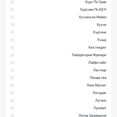
Курс По Грим
(1)
Курсове По БЕЛ
(1)
Кухненски Мивки
(1)
Кухня
(2)
Къртене
(1)
Къща
(1)
Кюстендил
(1)
Лабораторни Фризери
(1)
Лайфстайл
(1)
Ластици
(1)
Лекарства
(1)
Линк Магнит
(1)
Логодаж
(1)
Лугано
(1)
Луковит
(1)
Лятна Занималня
(1)