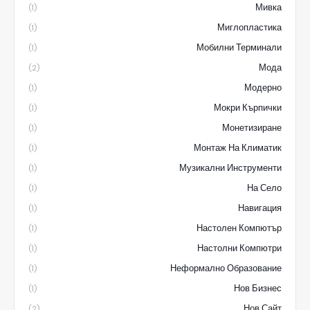
Мивка
(1)
Миглопластика
(1)
Мобилни Терминали
(1)
Мода
(2)
Модерно
(1)
Мокри Кърпички
(1)
Монетизиране
(1)
Монтаж На Климатик
(1)
Музикални Инструменти
(1)
На Село
(1)
Навигация
(1)
Настолен Компютър
(1)
Настолни Компютри
(1)
Неформално Образование
(1)
Нов Бизнес
(1)
Нов Сайт
(2)