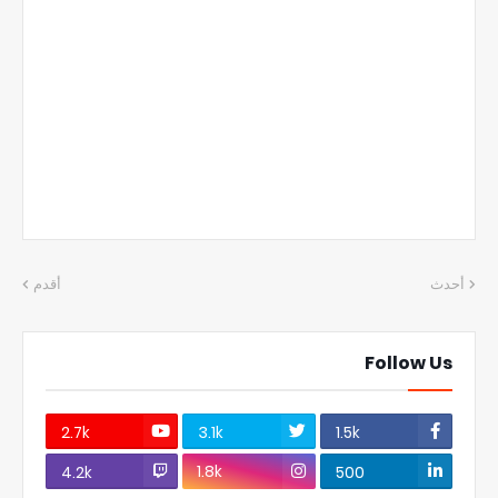
أحدث
أقدم
Follow Us
2.7k
3.1k
1.5k
1.8k
4.2k
500