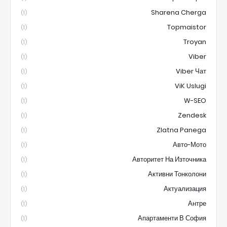
Sharena Cherga
(1)
Topmaistor
(1)
Troyan
(1)
Viber
(1)
Viber Чат
(1)
ViK Uslugi
(1)
W-SEO
(1)
Zendesk
(1)
Zlatna Panega
(1)
Авто-Мото
(1)
Авторитет На Източника
(1)
Активни Тонколони
(1)
Актуализация
(1)
Антре
(1)
Апартаменти В София
(1)