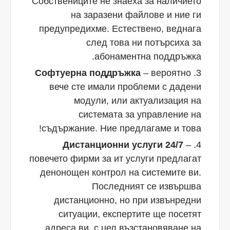
Собствениците не знаеха за наличието
на заразени файлове и ние ги
предупредихме. Естествено, веднага
след това ни потърсиха за
абонаментна поддръжка.
Софтуерна поддръжка
– вероятно
вече сте имали проблеми с дадени
модули, или актуализация на
системата за управление на
съдържание. Ние предлагаме и това!
Дистанционни услуги 24/7
–
повечето фирми за ит услуги предлагат
денонощен контрол на системите ви.
Последният се извършва
дистанционно, но при извънредни
ситуации, експертите ще посетят
адреса ви, с цел възстановяване на