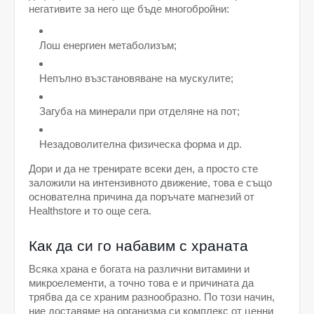
негативите за него ще бъде многобройни:
Лош енергиен метаболизъм;
Непълно възстановяване на мускулите;
Загуба на минерали при отделяне на пот;
Незадоволителна физическа форма и др.
Дори и да не тренирате всеки ден, а просто сте 
заложили на интензивното движение, това е също 
основателна причина да поръчате магнезий от 
Healthstore и то още сега. 
Как да си го набавим с храната
Всяка храна е богата на различни витамини и 
микроелементи, а точно това е и причината да 
трябва да се храним разнообразно. По този начин, 
ние доставяме на организма си комплекс от ценни 