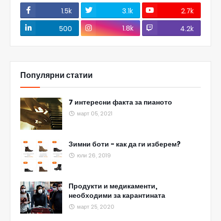
1.5k
3.1k
2.7k
1.8k
500
4.2k
Популярни статии
7 интересни факта за пианото
март 05, 2021
Зимни боти - как да ги изберем?
юли 26, 2019
Продукти и медикаменти,
необходими за карантината
март 25, 2020