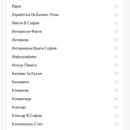
Идеи
(1)
Изработка На Бизнес План
(1)
Имоти В София
(1)
Интересни Факти
(1)
Интериор
(2)
Интериорни Врати София
(1)
Инфографики
(1)
Искър-Панега
(1)
Килими За Кухня
(1)
Килимите
(1)
Климатик
(1)
Климатици
(3)
Ключар
(1)
Ключар В София
(1)
Колониален Стил
(1)