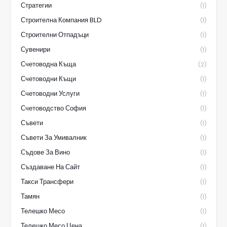
Стратегии
(1)
Строителна Компания BLD
(1)
Строителни Отпадъци
(1)
Сувенири
(1)
Счетоводна Къща
(2)
Счетоводни Къщи
(1)
Счетоводни Услуги
(1)
Счетоводство София
(1)
Съвети
(1)
Съвети За Умивалник
(1)
Съдове За Вино
(1)
Създаване На Сайт
(1)
Такси Трансфери
(1)
Тамян
(1)
Телешко Месо
(1)
Телешко Месо Цена
(1)