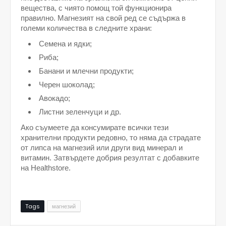
вещества, с чиято помощ той функционира 
правилно. Магнезият на свой ред се съдържа в 
големи количества в следните храни:
Семена и ядки;
Риба;
Банани и млечни продукти;
Черен шоколад;
Авокадо;
Листни зеленчуци и др.
Ако съумеете да консумирате всички тези 
хранителни продукти редовно, то няма да страдате 
от липса на магнезий или други вид минерал и 
витамин. Затвърдете добрия резултат с добавките 
на Healthstore. 
Tags
магнезий