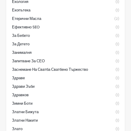
Екология
(1)
Екопътека
(1)
Етерични Масла
(2)
Ефективно SEO
(1)
За Бебето
(1)
За Детето
(1)
Занималня
(1)
Запитване За СЕО
(1)
Заснемане На Сватба Сватбено Тържество
(1)
Здраве
(1)
Здрави Зъби
(1)
Здравков
(1)
Зимни Боти
(1)
Златни Бижута
(1)
Златни Накити
(1)
Злато
(1)