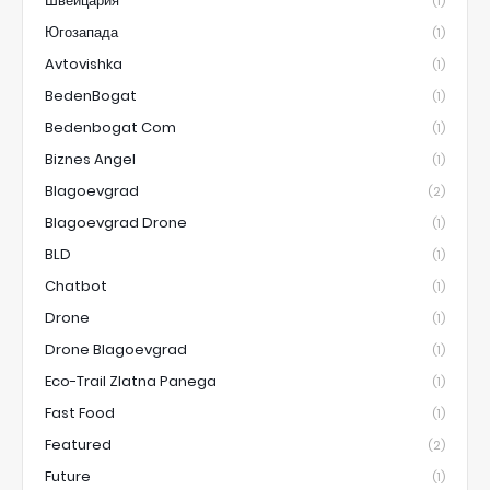
Швейцария
(1)
Югозапада
(1)
Avtovishka
(1)
BedenBogat
(1)
Bedenbogat Com
(1)
Biznes Angel
(1)
Blagoevgrad
(2)
Blagoevgrad Drone
(1)
BLD
(1)
Chatbot
(1)
Drone
(1)
Drone Blagoevgrad
(1)
Eco-Trail Zlatna Panega
(1)
Fast Food
(1)
Featured
(2)
Future
(1)