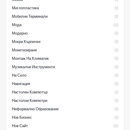
Миглопластика
(1)
Мобилни Терминали
(1)
Мода
(2)
Модерно
(1)
Мокри Кърпички
(1)
Монетизиране
(1)
Монтаж На Климатик
(1)
Музикални Инструменти
(1)
На Село
(1)
Навигация
(1)
Настолен Компютър
(1)
Настолни Компютри
(1)
Неформално Образование
(1)
Нов Бизнес
(1)
Нов Сайт
(2)