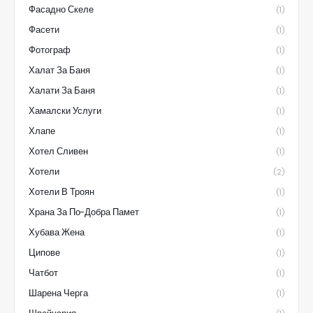
Фасадно Скеле
(1)
Фасети
(1)
Фотограф
(1)
Халат За Баня
(1)
Халати За Баня
(1)
Хамалски Услуги
(1)
Хлапе
(1)
Хотел Сливен
(1)
Хотели
(2)
Хотели В Троян
(1)
Храна За По-Добра Памет
(1)
Хубава Жена
(1)
Ципове
(1)
Чатбот
(1)
Шарена Черга
(1)