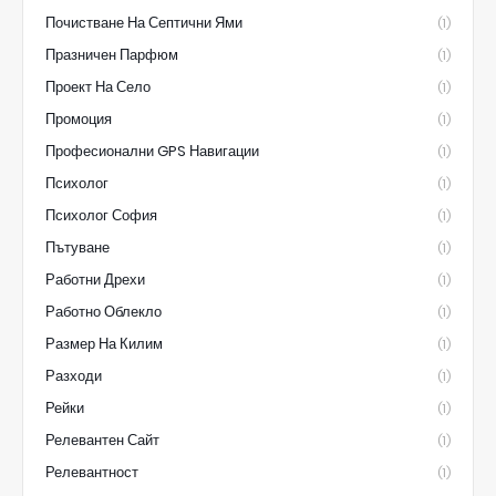
Почистване На Септични Ями
(1)
Празничен Парфюм
(1)
Проект На Село
(1)
Промоция
(1)
Професионални GPS Навигации
(1)
Психолог
(1)
Психолог София
(1)
Пътуване
(1)
Работни Дрехи
(1)
Работно Облекло
(1)
Размер На Килим
(1)
Разходи
(1)
Рейки
(1)
Релевантен Сайт
(1)
Релевантност
(1)