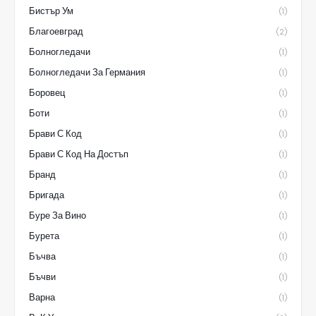
Бистър Ум
(1)
Благоевград
(2)
Болногледачи
(1)
Болногледачи За Германия
(1)
Боровец
(1)
Боти
(1)
Брави С Код
(1)
Брави С Код На Достъп
(1)
Бранд
(1)
Бригада
(1)
Буре За Вино
(1)
Бурета
(1)
Бъчва
(1)
Бъчви
(1)
Варна
(1)