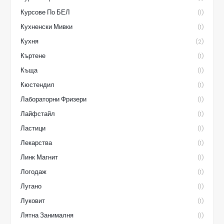
Курсове По БЕЛ
(1)
Кухненски Мивки
(1)
Кухня
(2)
Къртене
(1)
Къща
(1)
Кюстендил
(1)
Лабораторни Фризери
(1)
Лайфстайл
(1)
Ластици
(1)
Лекарства
(1)
Линк Магнит
(1)
Логодаж
(1)
Лугано
(1)
Луковит
(1)
Лятна Занималня
(1)