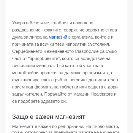
Умора и безсъние, слабост и повишено 
раздразнение - фактите говорят, че вероятно става 
дума за липса на 
магнезий
в организма, който е и 
причината за всички тези неприятни състояния. 
Сърцебиенето и ежедневното главоболие са също 
част от “придобивките”, които са вследствие на 
липсващия минерал. Тъй като той участва в 
многобройни процеси, за да може организмът да 
функционира както трябва, неговият допълнителен 
прием под формата на таблетки или сашета е дори 
задължителен. Поръчайте от магазин Healthstore и 
се подобрете здравето си. 
Защо е важен магнезият
Магнезият е важен по ред причини. На първо място, 
той е “отговорен” за правилната работа на имунната 