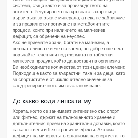
система, също както и за производството на 
антитела. Регулирането на кръвната захар също 
върви ръка за ръка с минерала, а нека не забравяме 
и за правилното протичане на метаболитните 
процеси, които при наличието на магнезиев 
дефицит, са обречени на неуспех. 
Ако не приемате храни, богати на магнезий, а 
неговата липса е вече осезаема, по-добре още сега 
поръчайте течен или под формата на таблетки 
магнезиев продукт, който да достави на организма 
Ви необходимите количества от този ценен елемент. 
Подходящ е както за възрастни, така и за деца, като 
за спортистите е от изключително значение за 
следтренировъчното им възстановяване. 
До какво води липсата му
Хората, които се занимават интензивно със спорт 
или фитнес, държат на пълноценното хранене и 
допълнителния прием на хранителни добавки, които 
са качествени и без странични ефекти. Ако има 
дефицит на минералът в организма на спортиста, то 