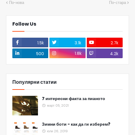
По-нова
По-стара
Follow Us
1.5k
3.1k
2.7k
1.8k
500
4.2k
Популярни статии
7 интересни факта за пианото
март 05, 2021
Зимни боти - как да ги изберем?
юли 26, 2019