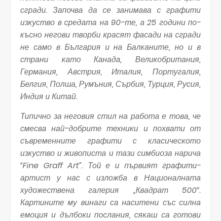
сгради. Започва да се занимава с графити
изкуство в средата на 90-те, а 25 години по-
късно негови творби красят фасади на сгради
не само в България и на Балканите, но и в
страни като Канада, Великобритания,
Германия, Австрия, Италия, Португалия,
Белгия, Полша, Румъния, Сърбия, Турция, Русия,
Индия и Китай.
Типично за неговия стил на работа е това, че
смесва най-добрите техники и похвати от
съвременните графити с класическото
изкуство и живописта и тази симбиоза нарича
“Fine Graff Art”. Той е и първият графити-
артист у нас с изложба в Националната
художествена галерия „Квадрат 500“.
Картините му винаги са наситени със силна
емоция и дълбоки послания, сякаш са готови