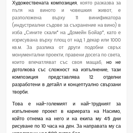
Художествената композиция
, ко
ято
разказва за
пътя на виното и човешкия живот, е
разположен
а
върху 11 винификатора
(индустриални съдове за съхранение на вино) в
изба „Сините скали“ на „Домейн Бойар“, като е
изрисуван
а
върху площ от над 1 декар или 1000
кв.м. За разлика от други подобни свръх
монументални проекти
,
правени досега по света,
които впечатляват със своя мащаб,
но не
дотолкова със сложност на изпълнение, тази
композиция представлява 12 отделни
разработени в детайл и концептуално свързани
творби.
Това е най-големият и най-трудният за
изпълнение проект в кариерата на Насимо,
който
отнема на него и на екипа му 45 дни
рисуване по 10 часа на ден. За направата му са