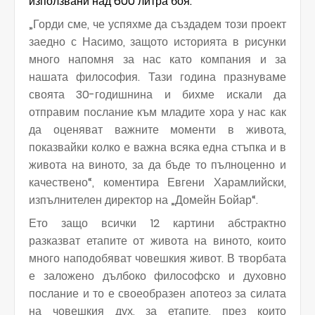
използвани над 600 литра боя.
„Горди сме, че успяхме да създадем този проект
заедно с Насимо, защото историята в рисунки
много напомня за нас като компания и за
нашата философия. Тази година празнуваме
своята 30-годишнина и бихме искали да
отправим послание към младите хора у нас как
да оценяват важните моменти в живота,
показвайки колко е важна всяка една стъпка и в
живота на виното, за да бъде то пълноценно и
качествено“, коментира Евгени Харамлийски,
изпълнителен директор на „Домейн Бойар“.
Ето защо всички 12 картини абстрактно
разказват етапите от живота на виното, които
много наподобяват човешкия живот. В творбата
е заложено дълбоко философско и духовно
послание и то е своеобразен апотеоз за силата
на човешкия дух, за етапите, през които