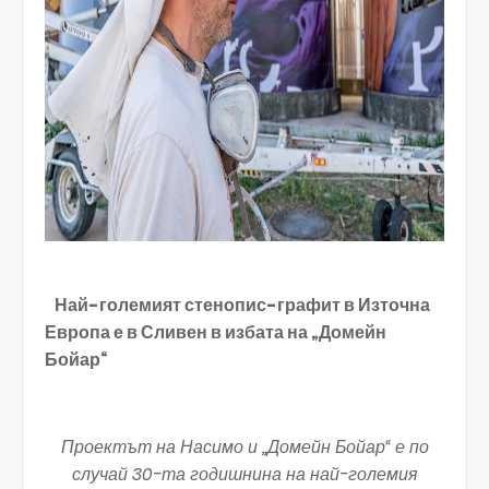
Най-големият стенопис-графит в Източна
Европа е в Сливен
в избата на „Домейн
Бойар“
Проектът на
Насимо
и „Домейн Бойар“ е по
случай 30-та годишнина на най-големия