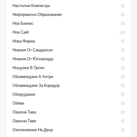
Настолни Компютри
(1)
Неформално Образование
(1)
Нов Бизнес
(1)
Нов Сайт
(2)
Нова Фирма
(1)
Новини От Сандански
(1)
Новини От Югозапада
(1)
Нощувки В Троян
(1)
Обзавеждане А Антре
(1)
Обзавеждане За Коридор
(1)
Оборудване
(1)
Обяви
(1)
Овална Тава
(1)
Овални Тави
(1)
Озеленяване На Двор
(1)