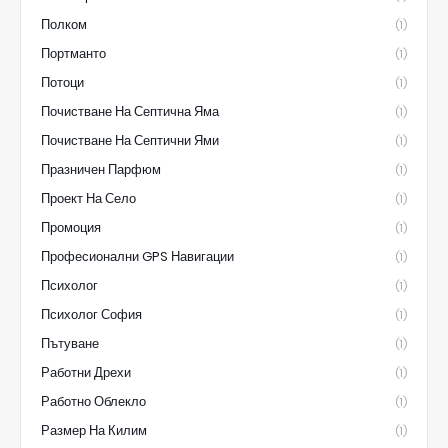
Полком
(1)
Портманто
(1)
Потоци
(1)
Почистване На Септична Яма
(1)
Почистване На Септични Ями
(1)
Празничен Парфюм
(1)
Проект На Село
(1)
Промоция
(1)
Професионални GPS Навигации
(1)
Психолог
(1)
Психолог София
(1)
Пътуване
(1)
Работни Дрехи
(1)
Работно Облекло
(1)
Размер На Килим
(1)