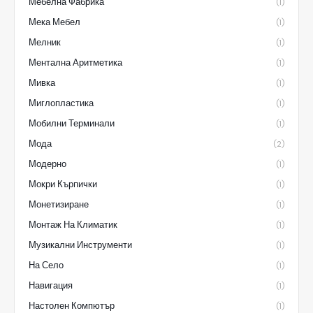
Мебелна Фабрика
(1)
Мека Мебел
(1)
Мелник
(1)
Ментална Аритметика
(1)
Мивка
(1)
Миглопластика
(1)
Мобилни Терминали
(1)
Мода
(2)
Модерно
(1)
Мокри Кърпички
(1)
Монетизиране
(1)
Монтаж На Климатик
(1)
Музикални Инструменти
(1)
На Село
(1)
Навигация
(1)
Настолен Компютър
(1)