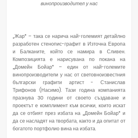
винопроизводител у нас
„Жар“ – така се нарича най-големият
детайлно
разработен
стенопис-графит в Източна Европа
и Балканите, който се намира в Сливен.
Композицията е нарисувана по покана на
„Домейн Бойар“ – един от най-големите
винопроизводители у нас от световноизвестния
български графити артист - Станислав
Трифонов (Насимо). Тази година компанията
празнува 30 години от своето създаване и
проектът е комплимент към всички, които искат
да се отбият през избата на „Домейн Бойар“ и
да се насладят на творбата, както и да опитат от
богатото портфолио вина на избата.