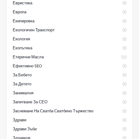
Евристика
(1)
Европа
(1)
Екипировка
(1)
Екологичен Транспорт
(1)
Екология
(1)
Екопътека
(1)
Етерични Масла
(2)
Ефективно SEO
(1)
За Бебето
(1)
За Детето
(1)
Занималня
(1)
Запитване За СЕО
(1)
Заснемане На Сватба Сватбено Тържество
(1)
Здраве
(1)
Здрави Зъби
(1)
Здравков
(1)