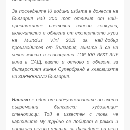
За последните 10 години избата е донесла на
България над 200 топ отличия от най-
престижните световни винени конкурси,
включително е обявена от експертното жури
на
Mundus Vini
2021 за най-добър
производител от България, вината й са на
челно място в класацията ТО
P 100 BEST BUY
вина в САЩ, както и отново е обявена за
българският винен Супербранд в класацията
на
SUPERBRAND
България.
Насимо
е един от най-уважаваните по света
съвременни български художници-
стенописци. Той е известен с това, че
картините му трудно се побират в рамки и
понякога негови платна са фасадите на цели