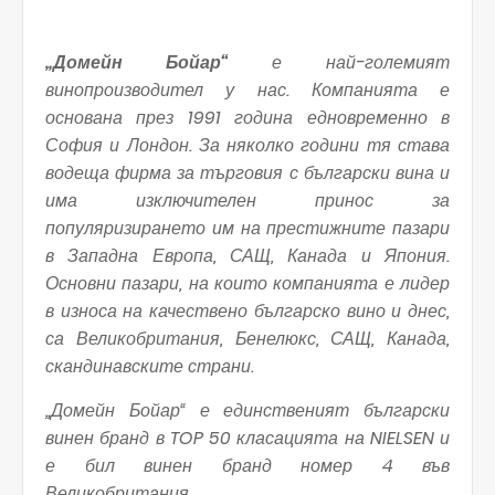
„Домейн Бойар“
е най-големият
винопроизводител у нас. Компанията е
основана през 1991 година едновременно в
София и Лондон. За няколко години тя става
водеща фирма за търговия с български вина и
има изключителен принос за
популяризирането им на престижните пазари
в Западна Европа, САЩ, Канада и Япония.
Основни пазари, на които компанията е лидер
в износа на качествено българско вино и днес,
са Великобритания, Бенелюкс, САЩ
,
Канада
,
скандинавските страни
.
„Домейн Бойар“ е единственият български
винен бранд в TOP 50 класацията на NIELSEN и
е бил винен бранд номер 4 във
Великобритания.