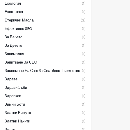
Екология
(1)
Екопътека
(1)
Етерични Масла
(2)
Ефективно SEO
(1)
За Бебето
(1)
За Детето
(1)
Занималня
(1)
Запитване За СЕО
(1)
Заснемане На Сватба Сватбено Тържество
(1)
Здраве
(1)
Здрави Зъби
(1)
Здравков
(1)
Зимни Боти
(1)
Златни Бижута
(1)
Златни Накити
(1)
Злато
(1)