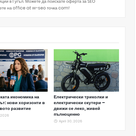
зиции в Гугъл. Можете да поискате оферта за SEO
ете на office at w-seo точка com!
ката икономика на
Електрически триколки и
ът: нови хоризонти в
електрически скутери –
вото развитие
движи се леко, живей
пълноценно
, 2026
April 30, 2026