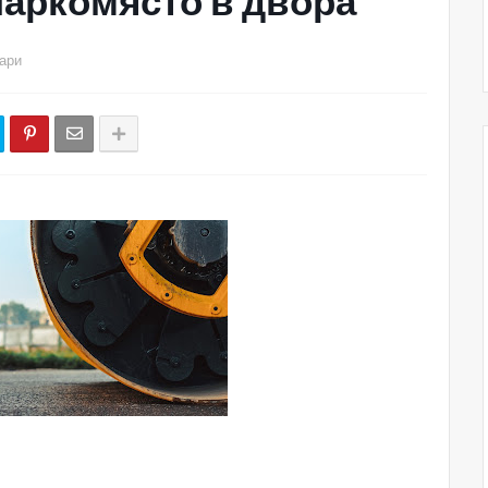
паркомясто в двора
ари