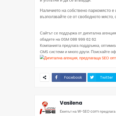
и уплътни и да се втвърди.
Наличието на собствено паркомясто е и
възползвайте се от свободното място, 
Сайтът се поддържа от дигитална агенци
обадете на GSM 088 999 62 62
Компанията предлага поддръжка, оптимиза
CMS системи и много други. Поискайте офе
Facebook
Twitter
Vasilena
Екипът на W-SEO com предлага а