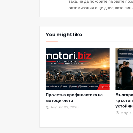
така, че да покорите първите по
оптимизация още днес, като пиш
You might like
Пролетна профилактика на
Българс
мотоциклета
кръстоп
устойчи
August 02, 2026
May 14