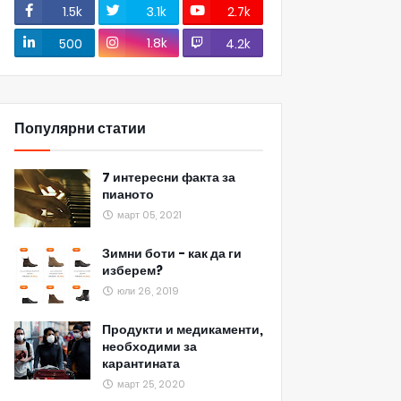
1.5k
3.1k
2.7k
1.8k
500
4.2k
Популярни статии
7 интересни факта за
пианото
март 05, 2021
Зимни боти - как да ги
изберем?
юли 26, 2019
Продукти и медикаменти,
необходими за
карантината
март 25, 2020