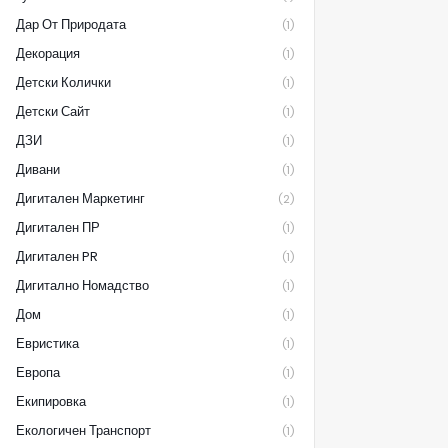
Дар От Природата
(1)
Декорация
(1)
Детски Колички
(1)
Детски Сайт
(1)
ДЗИ
(1)
Дивани
(1)
Дигитален Маркетинг
(2)
Дигитален ПР
(1)
Дигитален PR
(1)
Дигитално Номадство
(1)
Дом
(1)
Евристика
(1)
Европа
(1)
Екипировка
(1)
Екологичен Транспорт
(1)