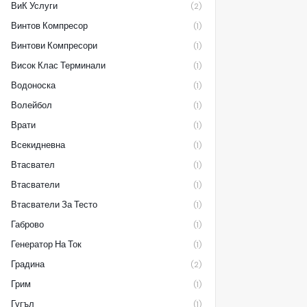
ВиК Услуги
(2)
Винтов Компресор
(1)
Винтови Компресори
(1)
Висок Клас Терминали
(1)
Водоноска
(1)
Волейбол
(1)
Врати
(1)
Всекидневна
(1)
Втасвател
(1)
Втасватели
(1)
Втасватели За Тесто
(1)
Габрово
(1)
Генератор На Ток
(1)
Градина
(2)
Грим
(1)
Гугъл
(1)