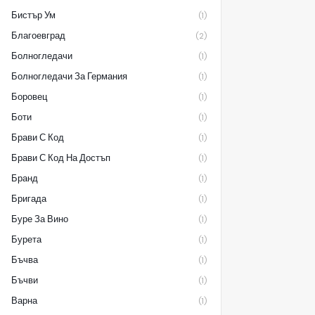
Бистър Ум
(1)
Благоевград
(2)
Болногледачи
(1)
Болногледачи За Германия
(1)
Боровец
(1)
Боти
(1)
Брави С Код
(1)
Брави С Код На Достъп
(1)
Бранд
(1)
Бригада
(1)
Буре За Вино
(1)
Бурета
(1)
Бъчва
(1)
Бъчви
(1)
Варна
(1)