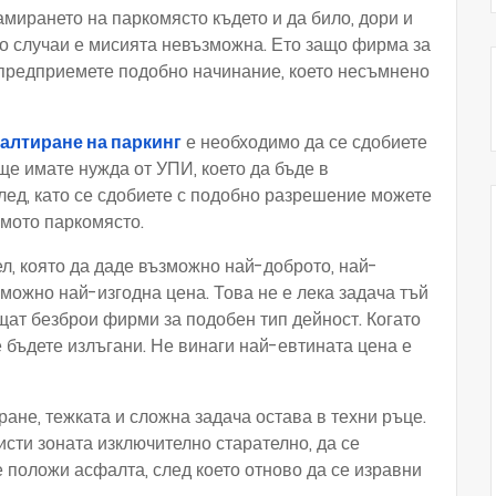
мирането на паркомясто където и да било, дори и
то случаи е мисията невъзможна. Ето защо фирма за
предприемете подобно начинание, което несъмнено
алтиране на паркинг
е необходимо да се сдобиете
ще имате нужда от УПИ, което да бъде в
след, като се сдобиете с подобно разрешение можете
мото паркомясто.
, която да даде възможно най-доброто, най-
можно най-изгодна цена. Това не е лека задача тъй
щат безброи фирми за подобен тип дейност. Когато
 бъдете излъгани. Не винаги най-евтината цена е
ане, тежката и сложна задача остава в техни ръце.
сти зоната изключително старателно, да се
се положи асфалта, след което отново да се изравни