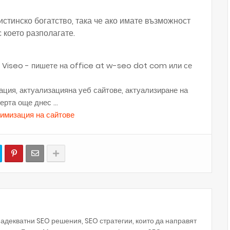
стинско богатство, така че ако имате възможност
с което разполагате.
я Viseo - пишете на office at w-seo dot com или се
ция, актуализацияна уеб сайтове, актуализиране на
рта още днес ...
декватни SEO решения, SEO стратегии, които да направят