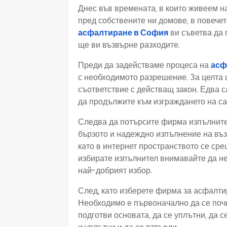
Днес във времената, в които живеем на
пред собствените ни домове, в повече
асфалтиране в София
ви съветва да 
ще ви възвърне разходите.
Преди да задействаме процеса на
асф
с необходимото разрешение. За целта 
съответствие с действащ закон. Едва 
да продължите към изграждането на са
Следва да потърсите фирма изпълнител
бързото и надеждно изпълнение на въз
като в интернет пространството се сре
избирате изпълнител внимавайте да не
най-добрият избор.
След, като изберете фирма за асфалтир
Необходимо е първоначално да се почи
подготви основата, да се уплътни, да 