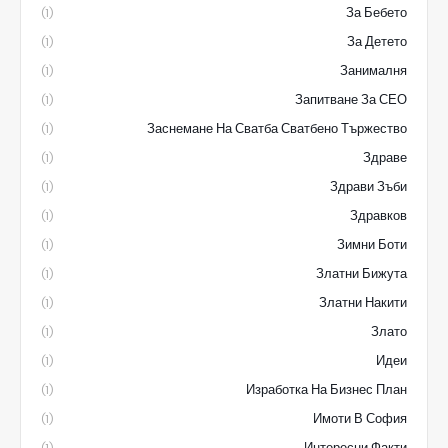
За Бебето
(1)
За Детето
(1)
Занималня
(1)
Запитване За СЕО
(1)
Заснемане На Сватба Сватбено Тържество
(1)
Здраве
(1)
Здрави Зъби
(1)
Здравков
(1)
Зимни Боти
(1)
Златни Бижута
(1)
Златни Накити
(1)
Злато
(1)
Идеи
(1)
Изработка На Бизнес План
(1)
Имоти В София
(1)
Интересни Факти