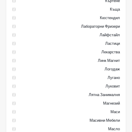
Къртене
(1)
Къща
(1)
Кюстендил
(1)
Лабораторни Фризери
(1)
Лайфстайл
(1)
Ластици
(1)
Лекарства
(1)
Линк Магнит
(1)
Логодаж
(1)
Лугано
(1)
Луковит
(1)
Лятна Занималня
(1)
Магнезий
(1)
Маси
(1)
Масивни Мебели
(1)
Масло
(1)