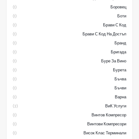
Боровец
(1)
Боти
(1)
Брави С Код
(1)
Брави С Код На Достъп
(1)
Бранд
(1)
Бригада
(1)
Буре За Вино
(1)
Бурета
(1)
Бъчва
(1)
Бъчви
(1)
Варна
(1)
ВиК Услуги
(2)
Винтов Компресор
(1)
Винтови Компресори
(1)
Висок Клас Терминали
(1)