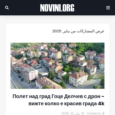
عرض المشاركات من يناير, 2025
Полет над град Гоце Делчев с дрон -
вижте колко е красив града 4k
يناير 22, 2025
Vasilena