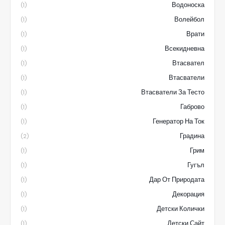
Водоноска
(1)
Волейбол
(1)
Врати
(1)
Всекидневна
(1)
Втасвател
(1)
Втасватели
(1)
Втасватели За Тесто
(1)
Габрово
(1)
Генератор На Ток
(1)
Градина
(2)
Грим
(1)
Гугъл
(1)
Дар От Природата
(1)
Декорация
(1)
Детски Колички
(1)
Детски Сайт
(1)