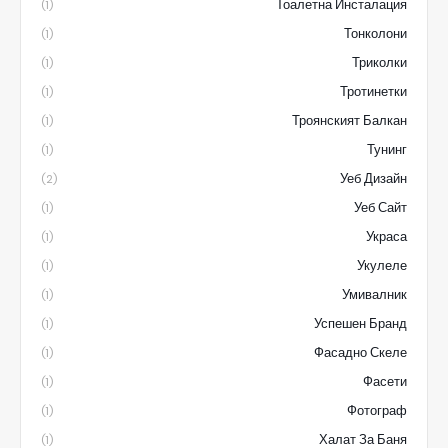
Тоалетна Инсталация
(1)
Тонколони
(1)
Триколки
(1)
Тротинетки
(1)
Троянският Балкан
(1)
Тунинг
(1)
Уеб Дизайн
(2)
Уеб Сайт
(1)
Украса
(1)
Укулеле
(1)
Умивалник
(1)
Успешен Бранд
(1)
Фасадно Скеле
(1)
Фасети
(1)
Фотограф
(1)
Халат За Баня
(1)