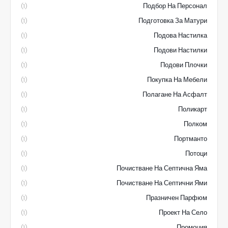
Подбор На Персонал
(1)
Подготовка За Матури
(1)
Подова Настилка
(1)
Подови Настилки
(1)
Подови Плочки
(1)
Покупка На Мебели
(1)
Полагане На Асфалт
(1)
Поликарт
(1)
Полком
(1)
Портманто
(1)
Потоци
(1)
Почистване На Септична Яма
(1)
Почистване На Септични Ями
(1)
Празничен Парфюм
(1)
Проект На Село
(1)
Промоция
(1)