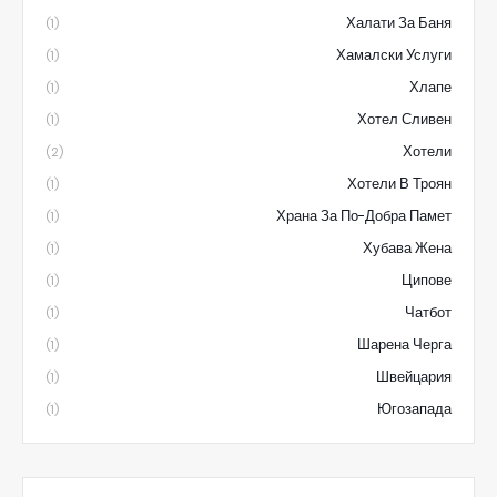
Халати За Баня
(1)
Хамалски Услуги
(1)
Хлапе
(1)
Хотел Сливен
(1)
Хотели
(2)
Хотели В Троян
(1)
Храна За По-Добра Памет
(1)
Хубава Жена
(1)
Ципове
(1)
Чатбот
(1)
Шарена Черга
(1)
Швейцария
(1)
Югозапада
(1)