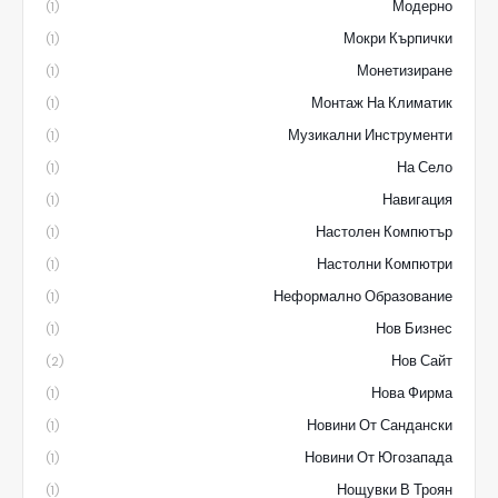
Модерно
(1)
Мокри Кърпички
(1)
Монетизиране
(1)
Монтаж На Климатик
(1)
Музикални Инструменти
(1)
На Село
(1)
Навигация
(1)
Настолен Компютър
(1)
Настолни Компютри
(1)
Неформално Образование
(1)
Нов Бизнес
(1)
Нов Сайт
(2)
Нова Фирма
(1)
Новини От Сандански
(1)
Новини От Югозапада
(1)
Нощувки В Троян
(1)