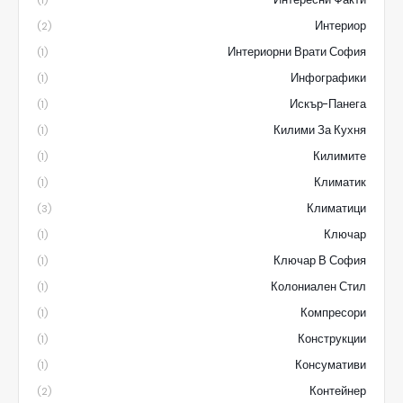
(1)
Интериор
(2)
Интериорни Врати София
(1)
Инфографики
(1)
Искър-Панега
(1)
Килими За Кухня
(1)
Килимите
(1)
Климатик
(1)
Климатици
(3)
Ключар
(1)
Ключар В София
(1)
Колониален Стил
(1)
Компресори
(1)
Конструкции
(1)
Консумативи
(1)
Контейнер
(2)