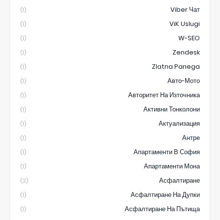
Viber Чат
(1)
ViK Uslugi
(1)
W-SEO
(1)
Zendesk
(1)
Zlatna Panega
(1)
Авто-Мото
(1)
Авторитет На Източника
(1)
Активни Тонколони
(1)
Актуализация
(1)
Антре
(1)
Апартаменти В София
(1)
Апартаменти Мона
(1)
Асфалтиране
(2)
Асфалтиране На Дупки
(1)
Асфалтиране На Пътища
(1)