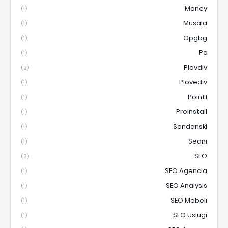
Money
(1)
Musala
(1)
Opgbg
(1)
Pc
(1)
Plovdiv
(2)
Plovediv
(1)
Point1
(1)
Proinstall
(1)
Sandanski
(1)
Sedni
(1)
SEO
(3)
SEO Agencia
(1)
SEO Analysis
(1)
SEO Mebeli
(1)
SEO Uslugi
(1)