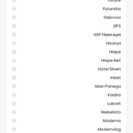
Future
(1)
Futuristic
(1)
Gabrovo
(1)
GPS
(1)
GSP Навигация
(1)
Hisarya
(1)
Hlape
(1)
Hlape Net
(1)
Hotel Sliven
(1)
Inbet
(1)
Iskar-Panega
(1)
Kaabo
(1)
Lukovit
(1)
Mebelisto
(1)
Moderno
(1)
Modernobg
(1)