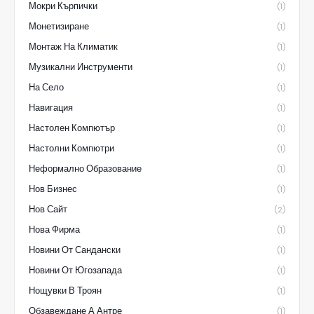
Мокри Кърпички
(1)
Монетизиране
(1)
Монтаж На Климатик
(1)
Музикални Инструменти
(1)
На Село
(1)
Навигация
(1)
Настолен Компютър
(1)
Настолни Компютри
(1)
Неформално Образование
(1)
Нов Бизнес
(1)
Нов Сайт
(2)
Нова Фирма
(1)
Новини От Сандански
(1)
Новини От Югозапада
(1)
Нощувки В Троян
(1)
Обзавеждане А Антре
(1)