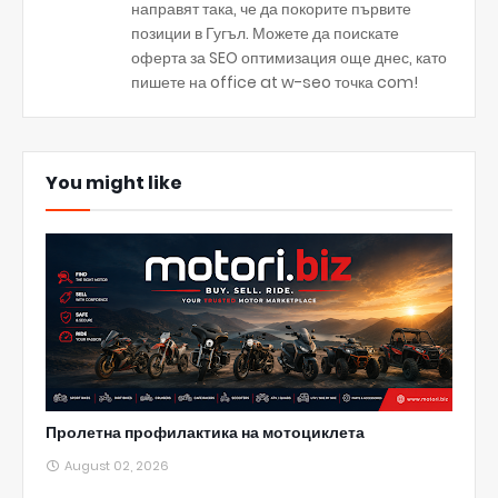
направят така, че да покорите първите
позиции в Гугъл. Можете да поискате
оферта за SEO оптимизация още днес, като
пишете на office at w-seo точка com!
You might like
Пролетна профилактика на мотоциклета
August 02, 2026