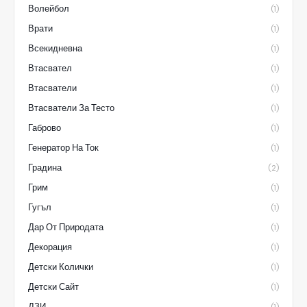
Волейбол
(1)
Врати
(1)
Всекидневна
(1)
Втасвател
(1)
Втасватели
(1)
Втасватели За Тесто
(1)
Габрово
(1)
Генератор На Ток
(1)
Градина
(2)
Грим
(1)
Гугъл
(1)
Дар От Природата
(1)
Декорация
(1)
Детски Колички
(1)
Детски Сайт
(1)
ДЗИ