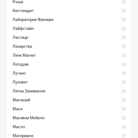
Къща
(1)
Кюстендил
(1)
Лабораторни Фризери
(1)
Лайфстайл
(1)
Ластици
(1)
Лекарства
(1)
Линк Магнит
(1)
Логодаж
(1)
Лугано
(1)
Луковит
(1)
Лятна Занималня
(1)
Магнезий
(1)
Маси
(1)
Масивни Мебели
(1)
Масло
(1)
Материали
(1)