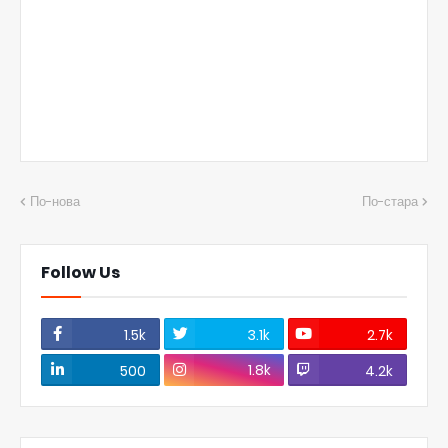
По-нова
По-стара
Follow Us
1.5k
3.1k
2.7k
1.8k
500
4.2k