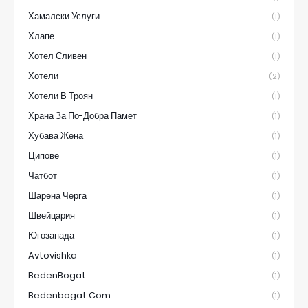
Хамалски Услуги
(1)
Хлапе
(1)
Хотел Сливен
(1)
Хотели
(2)
Хотели В Троян
(1)
Храна За По-Добра Памет
(1)
Хубава Жена
(1)
Ципове
(1)
Чатбот
(1)
Шарена Черга
(1)
Швейцария
(1)
Югозапада
(1)
Avtovishka
(1)
BedenBogat
(1)
Bedenbogat Com
(1)