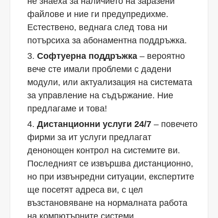
не знаеха за наличието на заразени
файлове и ние ги предупредихме.
Естествено, веднага след това ни
потърсиха за абонаментна поддръжка.
Софтуерна поддръжка
– вероятно
вече сте имали проблеми с дадени
модули, или актуализация на системата
за управление на съдържание. Ние
предлагаме и това!
Дистанционни услуги 24/7
– повечето
фирми за ит услуги предлагат
денонощен контрол на системите ви.
Последният се извършва дистанционно,
но при извънредни ситуации, експертите
ще посетят адреса ви, с цел
възстановяване на нормалната работа
на компютърните системи.