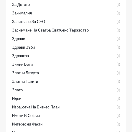
За Детето
(1)
Занималня
(1)
Запитване За СЕО
(1)
Заснемане На Сватба Сватбено Тържество
(1)
Здраве
(1)
Здрави Зъби
(1)
Здравков
(1)
Зимни Боти
(1)
Златни Бижута
(1)
Златни Накити
(1)
Злато
(1)
Идеи
(1)
Изработка На Бизнес План
(1)
Имоти В София
(1)
Интересни Факти
(1)