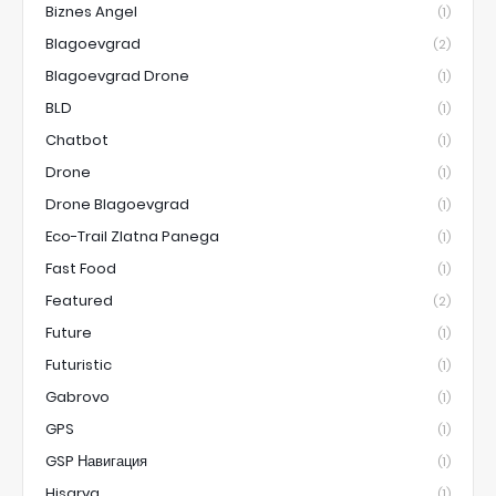
Biznes Angel
(1)
Blagoevgrad
(2)
Blagoevgrad Drone
(1)
BLD
(1)
Chatbot
(1)
Drone
(1)
Drone Blagoevgrad
(1)
Eco-Trail Zlatna Panega
(1)
Fast Food
(1)
Featured
(2)
Future
(1)
Futuristic
(1)
Gabrovo
(1)
GPS
(1)
GSP Навигация
(1)
Hisarya
(1)