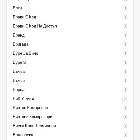
Боти
(1)
Брави С Код
(1)
Брави С Код На Достъп
(1)
Бранд
(1)
Бригада
(1)
Буре За Вино
(1)
Бурета
(1)
Бъчва
(1)
Бъчви
(1)
Варна
(1)
ВиК Услуги
(2)
Винтов Компресор
(1)
Винтови Компресори
(1)
Висок Клас Терминали
(1)
Водоноска
(1)