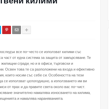
ствени килими
последък все по-често се използват килими със
а част от една система за защита от замърсяване. Те
жилищни сгради, но и в офиси, търговски и
ии. Освен това те са разположени на входа и ефективно
я, които носим със себе си. Особеността на тези
да се използват целогодишно, а използването им ви
си от прах и да правите света около вас по-чист.
рсяване значително намалява износването на килима,
мещенията и намалява нараняванията.