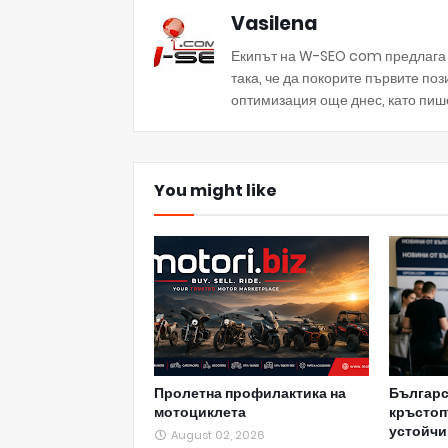
Vasilena
Екипът на W-SEO com предлага а
така, че да покорите първите по
оптимизация още днес, като пиш
You might like
Пролетна профилактика на
Българс
мотоциклета
кръстоп
устойчи
August 02, 2026