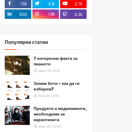
1.5k
3.1k
2.7k
1.8k
500
4.2k
Популярни статии
7 интересни факта за
пианото
март 05, 2021
Зимни боти - как да ги
изберем?
юли 26, 2019
Продукти и медикаменти,
необходими за
карантината
март 25, 2020