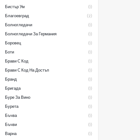
Бистър Ум
(1)
Благоевград
(2)
Болногледачи
(1)
Болногледачи За Германия
(1)
Боровец
(1)
Боти
(1)
Брави С Код
(1)
Брави С Код На Достъп
(1)
Бранд
(1)
Бригада
(1)
Буре За Вино
(1)
Бурета
(1)
Бъчва
(1)
Бъчви
(1)
Варна
(1)