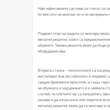
Най-ефективните системи се считат за тр
по мястото на монтаж, но и по материала 
Първият етап на защита се монтира непос
метални решетки, които са предназначени 
обувките. Такава решетка може да бъде 
оборудвана яма.
Втората стъпка - посетителите са посрещ
инсталират във вестибюлите и покриват ц
средни фрагменти мръсотия, а също така 
на обувката и задържането й в нейната ст
случай, че клетките му са запушени с мръ
килима и да изтръскате или пометете всич
метална решетка, може да се монтира в п