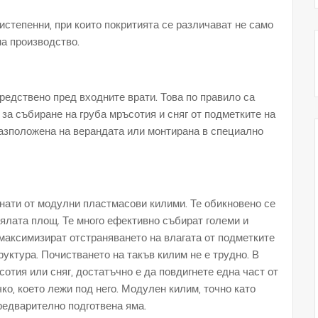
истепенни, при които покритията се различават не само
на производство.
редствено пред входните врати. Това по правило са
за събиране на груба мръсотия и сняг от подметките на
разположена на верандата или монтирана в специално
нати от модулни пластмасови килими. Те обикновено се
ялата площ. Те много ефективно събират големи и
максимизират отстраняването на влагата от подметките
руктура. Почистването на такъв килим не е трудно. В
сотия или сняг, достатъчно е да повдигнете една част от
ко, което лежи под него. Модулен килим, точно като
редварително подготвена яма.