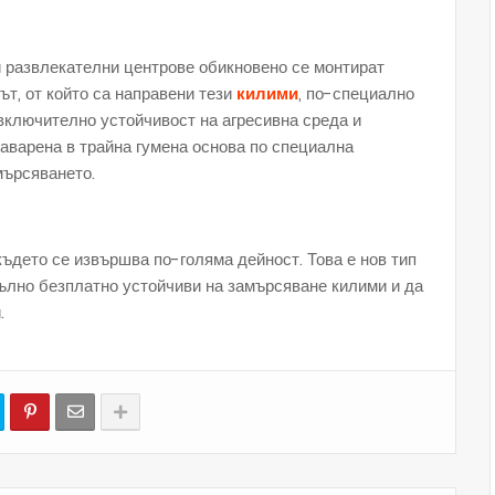
 и развлекателни центрове обикновено се монтират
ът, от който са направени тези
килими
, по-специално
включително устойчивост на агресивна среда и
заварена в трайна гумена основа по специална
мърсяването.
където се извършва по-голяма дейност. Това е нов тип
пълно безплатно устойчиви на замърсяване килими и да
.