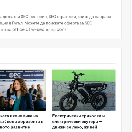
декватни SEO решения, SEO стратегии, които да направят
зиции в Гугъл. Можете да поискате оферта за SEO
ете на office at w-seo точка com!
ката икономика на
Електрически триколки и
ът: нови хоризонти в
електрически скутери –
вото развитие
движи се леко, живей