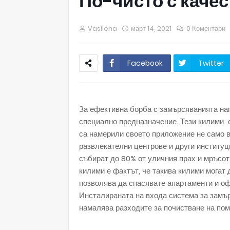
По-чисто с каче
Vasilena
март 14, 2021
0 Коментари
Facebook
Twitter
За ефективна борба с замърсяванията на
специално предназначение. Тези килими с
са намерили своето приложение не само в 
развлекателни центрове и други институц
събират до 80% от уличния прах и мръсоти
килими е фактът, че такива килими могат 
позволява да спасявате апартаменти и офи
Инсталираната на входа система за замъ
намалява разходите за почистване на по