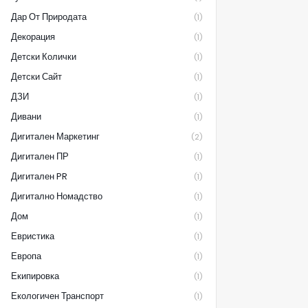
Дар От Природата
(1)
Декорация
(1)
Детски Колички
(1)
Детски Сайт
(1)
ДЗИ
(1)
Дивани
(1)
Дигитален Маркетинг
(2)
Дигитален ПР
(1)
Дигитален PR
(1)
Дигитално Номадство
(1)
Дом
(1)
Евристика
(1)
Европа
(1)
Екипировка
(1)
Екологичен Транспорт
(1)