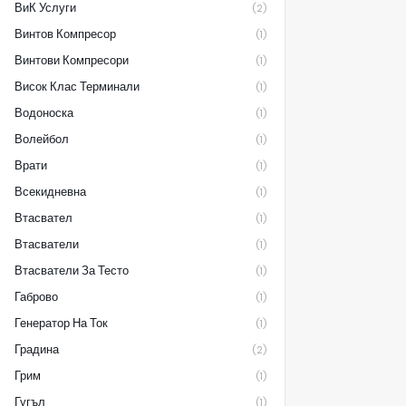
ВиК Услуги
(2)
Винтов Компресор
(1)
Винтови Компресори
(1)
Висок Клас Терминали
(1)
Водоноска
(1)
Волейбол
(1)
Врати
(1)
Всекидневна
(1)
Втасвател
(1)
Втасватели
(1)
Втасватели За Тесто
(1)
Габрово
(1)
Генератор На Ток
(1)
Градина
(2)
Грим
(1)
Гугъл
(1)