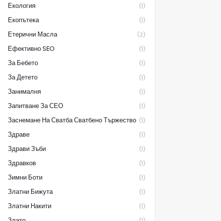
Екология
(1)
Екопътека
(1)
Етерични Масла
(2)
Ефективно SEO
(1)
За Бебето
(1)
За Детето
(1)
Занималня
(1)
Запитване За СЕО
(1)
Заснемане На Сватба Сватбено Тържество
(1)
Здраве
(1)
Здрави Зъби
(1)
Здравков
(1)
Зимни Боти
(1)
Златни Бижута
(1)
Златни Накити
(1)
Злато
(1)